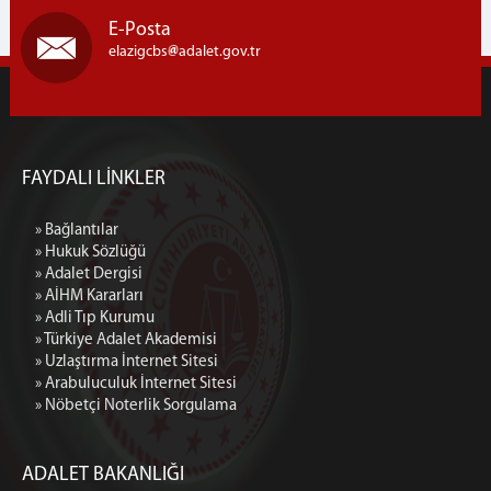
Cumhuriyet Savcıları
E-Posta
Savcılık Birimleri
elazigcbs
adalet.gov.tr
ADALET KOMİSYONU
Adalet Komisyonu
Adalet Komisyonu Kalemi
FAYDALI LİNKLER
MAHKEMELER
İLETİŞİM
» Bağlantılar
» Hukuk Sözlüğü
» Adalet Dergisi
» AİHM Kararları
» Adli Tıp Kurumu
» Türkiye Adalet Akademisi
» Uzlaştırma İnternet Sitesi
» Arabuluculuk İnternet Sitesi
» Nöbetçi Noterlik Sorgulama
ADALET BAKANLIĞI