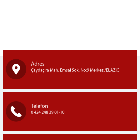
Kovancılar Adliyesi
Karakoçan Adliyesi
Ceza İnfaz Kurumları
Elazığ E Tipi Kapalı C.İ.K.
Elazığ T Tipi Kapalı C.İ.K.
Elazığ 1 Nolu Yüksek Güvenlikli C.İ.K.
Elazığ 2 Nolu Yüksek Güvenlikli C.İ.K.
Adres
Elazığ R Tipi Kapalı C.İ.K.
Çaydaçıra Mah. Emsal Sok. No:9 Merkez /ELAZIĞ
Elazığ Kampüs Açık C.İ.K.
Elazığ Çocuk Eğitimevi Müdürlüğü
Sivrice Açık Ceza İnfaz Kurumu
Karakoçan K1 Tipi K.C.İ.K.
Telefon
Yemek Listesi
0 424 248 39 01-10
BAŞSAVCILIK
Cumhuriyet Başsavcısı
Cumhuriyet Başsavcı Vekili