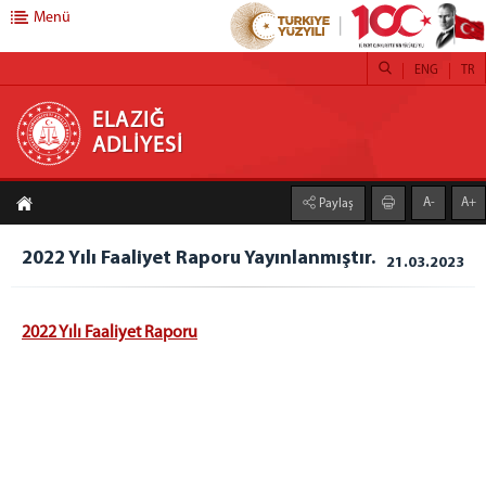
Menü
ENG
TR
ELAZIĞ ADLİYESİ
ELAZIĞ
ADLİYESİ
ANASAYFA
A-
A+
Paylaş
ADLİYEMİZ
Elazığ Adliyesi
2022 Yılı Faaliyet Raporu Yayınlanmıştır.
21.03.2023
İcra Dairesi
Denetimli Serbestlik Müdürlüğü
2022 Yılı Faaliyet Raporu
Mülhakat Adliyeler
Çemişgezek Adliyesi
Keban Adliyesi
Maden Adliyesi
Palu Adliyesi