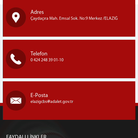
Adres
Çaydaçıra Mah. Emsal Sok. No:9 Merkez /ELAZIĞ
Telefon
0 424 248 39 01-10
E-Posta
elazigcbs
adalet.gov.tr
FAYDALI LİNKLER