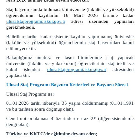
Mart 2026 tarihine kadar devam edecektir.
Kovancılar Adliyesi
Staj başvurusunda bulunacak üniversite (fakülte ve yüksekokul)
Karakoçan Adliyesi
öğrencilerinin kayıtlarını 16 Mart 2026 tarihine kadar
Ceza İnfaz Kurumları
ulusalstajprogrami.iskur.gov.tr
adresi üzerinden yapmaları
gerekmektedir.
Elazığ E Tipi Kapalı C.İ.K.
Belirtilen tarihe kadar sisteme kaydını yaptırmamış üniversite
Elazığ T Tipi Kapalı C.İ.K.
(fakülte ve yüksekokul) öğrencilerinin staj başvuruları kabul
Elazığ 1 Nolu Yüksek Güvenlikli C.İ.K.
edilmeyecektir.
Elazığ 2 Nolu Yüksek Güvenlikli C.İ.K.
Bakanlığımız merkez ve taşra birimlerinde staj yapacak
üniversite (fakülte ve yüksekokul) öğrencilerinin staj teklif ve
Elazığ R Tipi Kapalı C.İ.K.
kabul işlemleri
ulusalstajprogrami.iskur.gov.tr
adresinden
Elazığ Kampüs Açık C.İ.K.
yapılacaktır.
Elazığ Çocuk Eğitimevi Müdürlüğü
Ulusal Staj Programı Başvuru Kriterleri ve Başvuru Süreci
Sivrice Açık Ceza İnfaz Kurumu
Ulusal Staj Programı’na;
Karakoçan K1 Tipi K.C.İ.K.
01.01.2026 tarihi itibarıyla 35 yaşını doldurmamış (01.01.1991
Yemek Listesi
ve bu tarihten sonra doğmuş olan),
Genel not ortalaması 4 üzerinden en az 2* (diğer sistemlerde
BAŞSAVCILIK
dengi olan),
Cumhuriyet Başsavcısı
Türkiye ve KKTC’de eğitimine devam eden;
Cumhuriyet Başsavcı Vekili