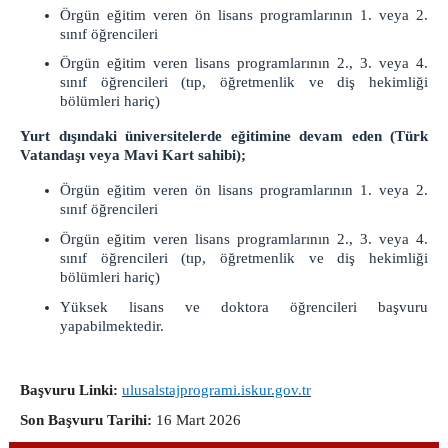
Örgün eğitim veren ön lisans programlarının 1. veya 2.
Cumhuriyet Savcıları
sınıf öğrencileri
Savcılık Birimleri
Örgün eğitim veren lisans programlarının 2., 3. veya 4.
ADALET KOMİSYONU
sınıf öğrencileri (tıp, öğretmenlik ve diş hekimliği
bölümleri hariç)
Adalet Komisyonu
Yurt dışındaki üniversitelerde eğitimine devam eden (Türk
Adalet Komisyonu Kalemi
Vatandaşı veya Mavi Kart sahibi);
MAHKEMELER
Örgün eğitim veren ön lisans programlarının 1. veya 2.
sınıf öğrencileri
İLETİŞİM
Örgün eğitim veren lisans programlarının 2., 3. veya 4.
sınıf öğrencileri (tıp, öğretmenlik ve diş hekimliği
bölümleri hariç)
Yüksek lisans ve doktora öğrencileri başvuru
yapabilmektedir.
Başvuru Linki:
ulusalstajprogrami.iskur.gov.tr
Son Başvuru Tarihi:
16 Mart 2026