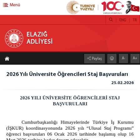
Menü
ENG
TR
ELAZIĞ ADLİYESİ
ELAZIĞ
ADLİYESİ
ANASAYFA
A-
A+
Paylaş
ADLİYEMİZ
Elazığ Adliyesi
2026 Yılı Üniversite Öğrencileri Staj Başvuruları
İcra Dairesi
25.02.2026
Denetimli Serbestlik Müdürlüğü
2026 YILI ÜNİVERSİTE ÖĞRENCİLERİ STAJ
Mülhakat Adliyeler
BAŞVURULARI
Çemişgezek Adliyesi
Keban Adliyesi
Cumhurbaşkanlığı Himayelerinde Türkiye İş Kurumu
Maden Adliyesi
(İŞKUR) koordinasyonunda
2026 yılı “Ulusal Staj Programı”
öğrenci başvuruları 06 Ocak 2026 tarihinde başlamış olup 16
Palu Adliyesi