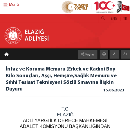
Menü
ENG
TR
ELAZIĞ ADLİYESİ
ELAZIĞ
ADLİYESİ
ANASAYFA
A-
A+
Paylaş
ADLİYEMİZ
Elazığ Adliyesi
İnfaz ve Koruma Memuru (Erkek ve Kadın) Boy-
Kilo Sonuçları, Aşçı, Hemşire,Sağlık Memuru ve
İcra Dairesi
Sıhhi Tesisat Teknisyeni Sözlü Sınavına İlişkin
Denetimli Serbestlik Müdürlüğü
Duyuru
15.06.2023
Mülhakat Adliyeler
Çemişgezek Adliyesi
Keban Adliyesi
T.C
ELAZIĞ
Maden Adliyesi
ADLİ YARGI İLK DERECE MAHKEMESİ
Palu Adliyesi
ADALET KOMİSYONU BAŞKANLIĞINDAN