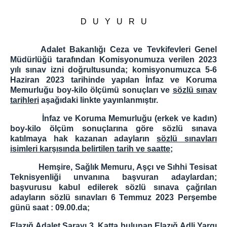
Kovancılar Adliyesi
Karakoçan Adliyesi
D U Y U R U
Ceza İnfaz Kurumları
Elazığ E Tipi Kapalı C.İ.K.
Adalet Bakanlığı Ceza ve Tevkifevleri Genel
Müdürlüğü tarafından Komisyonumuza verilen 2023
Elazığ T Tipi Kapalı C.İ.K.
yılı sınav izni doğrultusunda; komisyonumuzca 5-6
Elazığ 1 Nolu Yüksek Güvenlikli C.İ.K.
Haziran 2023 tarihinde yapılan İnfaz ve Koruma
Memurluğu boy-kilo ölçümü sonuçları ve
sözlü sınav
Elazığ 2 Nolu Yüksek Güvenlikli C.İ.K.
tarihleri
aşağıdaki linkte yayınlanmıştır.
Elazığ R Tipi Kapalı C.İ.K.
İnfaz ve Koruma Memurluğu (erkek ve kadın)
Elazığ Kampüs Açık C.İ.K.
boy-kilo ölçüm sonuçlarına göre sözlü sınava
Elazığ Çocuk Eğitimevi Müdürlüğü
katılmaya hak kazanan adayların
sözlü sınavları
Sivrice Açık Ceza İnfaz Kurumu
isimleri karşısında belirtilen tarih ve saatte
;
Karakoçan K1 Tipi K.C.İ.K.
Hemşire, Sağlık Memuru, Aşçı ve Sıhhi Tesisat
Yemek Listesi
Teknisyenliği unvanına başvuran adaylardan;
başvurusu kabul edilerek sözlü sınava çağrılan
BAŞSAVCILIK
adayların sözlü sınavları 6 Temmuz 2023 Perşembe
günü saat : 09.00.da;
Cumhuriyet Başsavcısı
Cumhuriyet Başsavcı Vekili
Elazığ Adalet Sarayı 3. Katta bulunan Elazığ Adli Yargı