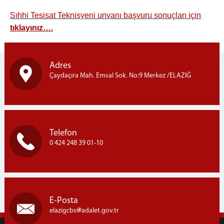
Sıhhi Tesisat Teknisyeni unvanı başvuru sonuçları için
tıklayınız….
Adres
Çaydaçıra Mah. Emsal Sok. No:9 Merkez /ELAZIĞ
Telefon
0 424 248 39 01-10
E-Posta
elazigcbs
adalet.gov.tr