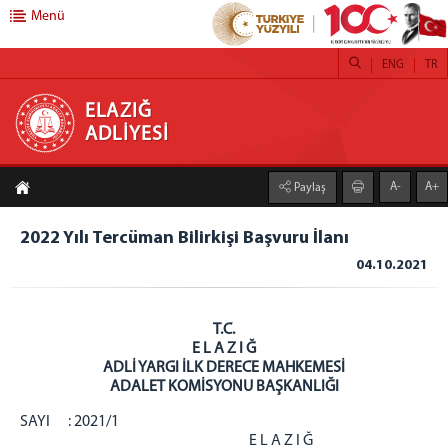
Menü
ENG
TR
ELAZIĞ ADLİYESİ
ELAZIĞ
ADLİYESİ
ANASAYFA
A-
A+
Paylaş
ADLİYEMİZ
Elazığ Adliyesi
2022 Yılı Tercüman Bilirkişi Başvuru İlanı
İcra Dairesi
04.10.2021
Denetimli Serbestlik Müdürlüğü
Mülhakat Adliyeler
T.C.
Çemişgezek Adliyesi
E L A Z I Ğ
ADLİ YARGI İLK DERECE MAHKEMESİ
Keban Adliyesi
ADALET KOMİSYONU BAŞKANLIĞI
Maden Adliyesi
SAYI : 2021/1
Palu Adliyesi
E L A Z I Ğ