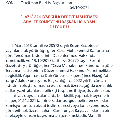
Kovancılar Adliyesi
KONU : Tercüman Bilirkişi Başvuruları
04/10/2021
Karakoçan Adliyesi
ELAZIĞ ADLİ YARGI İLK DERECE MAHKEMESİ
Ceza İnfaz Kurumları
ADALET KOMİSYONU BAŞKANLIĞINDAN
Elazığ E Tipi Kapalı C.İ.K.
D U Y U R U
Elazığ T Tipi Kapalı C.İ.K.
Elazığ 1 Nolu Yüksek Güvenlikli C.İ.K.
5 Mart 2013 tarihli ve 28578 sayılı Resmi Gazetede
Elazığ 2 Nolu Yüksek Güvenlikli C.İ.K.
yayınlanarak yürürlüğe giren Ceza Muhakemesi Kanunu'na
Elazığ R Tipi Kapalı C.İ.K.
göre Tercüman Listelerinin Düzenlenmesi Hakkında
Yönetmelik ve 19/10/2018 tarihli ve 30570 sayılı Resmi
Elazığ Kampüs Açık C.İ.K.
Gazete’de yürürlüğe giren ‘’Ceza Muhakemesi Kanununa göre
Elazığ Çocuk Eğitimevi Müdürlüğü
Tercüman Listelerinin Düzenlenmesi Hakkında Yönetmelikte
değişiklik Yapılmasına Dair Yönetmelik gereğince Elazığ Adli
Sivrice Açık Ceza İnfaz Kurumu
Yargı Adalet Komisyonu Başkanlığınca 2022 yılı Tercüman
Karakoçan K1 Tipi K.C.İ.K.
listesinin oluşturulmasına esas olmak üzere aşağıda uzmanlık
dalları yazılı alanlarda bilirkişi tespitine ihtiyaç duyulmuştur.
Yemek Listesi
İhtiyaç duyulan alanlarda bilirkişilik yapmak isteyenlerin
BAŞSAVCILIK
en geç 01.11.2021 tarihine kadar; aşağıda belirtilen evrakları
komisyonumuza bizzat teslim etmesi veya komisyonumuza
Cumhuriyet Başsavcısı
gönderilmek üzere mahalli Cumhuriyet Başsavcılıklarına bir
Cumhuriyet Başsavcı Vekili
dilekçeyle şahsen başvurmaları gerekmektedir. Mahalli