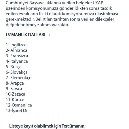
Cumhuriyet Başsavcılıklarına verilen belgeler UYAP
Cumhuriyet Savcıları
üzerinden komisyonumuza gönderildikten sonra tasdik
Savcılık Birimleri
edilen evrakların fiziki olarak komisyonumuza ulaştırılması
gerekmektedir. Belirtilen tarihten sonra verilen dilekçeler
ADALET KOMİSYONU
değerlendirmeye alınmayacaktır.
Adalet Komisyonu
UZMANLIK DALLARI :
Adalet Komisyonu Kalemi
1- İngilizce
MAHKEMELER
2- Almanca
3- Fransızca
İLETİŞİM
4- İtalyanca
5- Rusça
6- Slovakça
7- Flemenkçe
8- Arapça
9- Farsça
10-Zazaca
11-Kürtçe
12-Osmanlıca
13-İşaret Dili
Listeye kayıt olabilmek için Tercümanın;