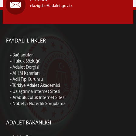
elazigcbs
adalet.gov.tr
FAYDALI LİNKLER
» Bağlantılar
» Hukuk Sözlüğü
» Adalet Dergisi
» AİHM Kararları
» Adli Tıp Kurumu
» Türkiye Adalet Akademisi
» Uzlaştırma İnternet Sitesi
» Arabuluculuk İnternet Sitesi
» Nöbetçi Noterlik Sorgulama
ADALET BAKANLIĞI