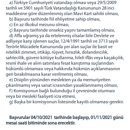
a) Türkiye Cumhuriyeti vatandaşı olması veya 29/5/2009
tarihli ve 5901 sayılı Türk Vatandaşlığı Kanununun 28 inci
maddesine göre düzenlenmiş olan Mavi Kart sahibi olması,
b) Başvuru tarihinde fiil ehliyetine sahip olması,
c) En az ilkokul mezunu olması,
ç) Başvuru tarihinde onsekiz yaşını tamamlamış olması,
d) Affa uğramış ya da ertelenmiş olsalar bile Devlete ve
adliyeye karşı işlenen suçlar, 12/4/1991 tarihli ve 3713 sayılı
Terörle Mücadele Kanununda yer alan suçlar ile basit ve
nitelikli zimmet, irtikâp, rüşvet, hırsızlık, dolandırıcılık,
sahtecilik, güveni kötüye kullanma, hileli iflâs veya kaçakçılık,
resmî ihale ve alım satımlara fesat karıştırma suçlarından
hükümlü olmaması veya hakkında hükmün açıklanmasının
geri bırakılmasına karar verilmemiş olması,
e) Disiplin yönünden meslekten ya da memuriyetten
çıkarılmamış veya sanat icrasından yasaklanmamış olması,
f) Komisyonun bağlı bulunduğu il çevresinde oturması
veya bir meslekî faaliyeti icra etmesi,
g) Başka bir komisyonun listesinde kayıtlı olmaması gerekir.
Başvurular 04/10/2021 tarihinde başlayıp, 01/11/2021 günü
mesai saati bitiminde sona erecektir.