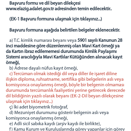
Başvuru formu ve dil beyan dilekçesi
www.elazig.adalet.gov.tr adresinden temin edilecektir..
(EK-1 Başvuru formuna ulaşmak için tıklayınız...)
Başvuru formuna aşağıda belirtilen belgeler eklenecektir.
a) T.C. kimlik numarası beyanı veya
5901 sayılı Kanunun 28
inci maddesine göre düzenlenmiş olan Mavi Kart örneği ya
da Kartın ibraz edilememesi durumunda Kimlik Paylaşımı
Sistemi aracılığıyla Mavi Kartlılar Kütüğünden alınacak kayıt
örneği,
b) Adrese dayalı nüfus kayıt örneği,
c) Tercüman olmak istediği dil veya diller ile işaret diline
ilişkin diploma, ruhsatname, sertifika gibi belgelerin aslı veya
komisyonca onaylanmış örneği, böyle bir belgenin olmaması
durumunda tercümanlık faaliyetini yerine getirecek derecede
dil bildiğinin yazılı olarak beyanı (EK-2-Dil beyan dilekçesine
ulaşmak için tıklayınız...)
ç) İki adet biyometrik fotoğraf,
d) Mezuniyet durumunu gösterir belgenin aslı veya
komisyonca onaylanmış örneği,
e) Adli sicil sabıka kaydı (arşiv kaydı ile birlikte),
f) Kamu Kurum ve Kuruluşlarında görev yapanlar için görev